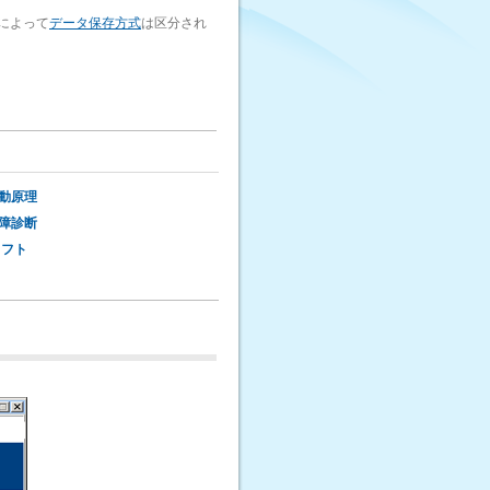
Sによって
データ保存方式
は区分され
動原理
障診断
ソフト