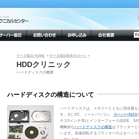
データ復旧 HOME
>
データ復旧技術サポート
>
HDDクリニック
ハードディスクの概要
ハードディスクの構造について
ハードディスクは、メモリーとともに現在最も
す。主にPC、ノートパソコン、
サーバー/NAS
チ,3.5インチ等)とインターフェース(EIDE、S
概略的な
ハードディスクの構造
はフラッターと
います。高速回転するフラッターの上をヘッド