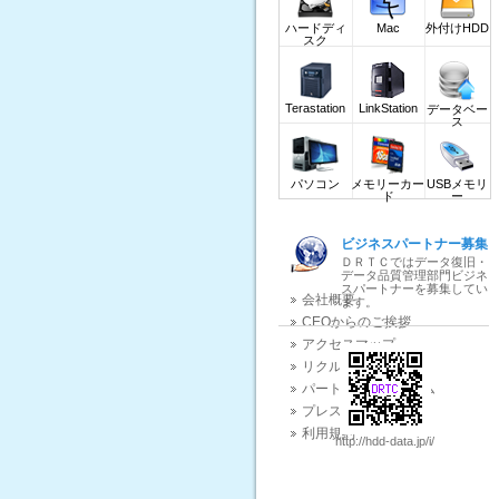
ダウンロード(DOWNLOAD)
ハードディ
Mac
外付けHDD
業界関連ニュース
スク
データ復旧質問掲示板
Terastation
LinkStation
データベー
ス
パソコン
メモリーカー
USBメモリ
ド
ー
ビジネスパートナー募集
ＤＲＴＣではデータ復旧・
データ品質管理部門ビジネ
スパートナーを募集してい
会社概要
ます。
CEOからのご挨拶
アクセスマップ
リクルート
パートナープログラム
プレスリリース
利用規約
http://hdd-data.jp/i/