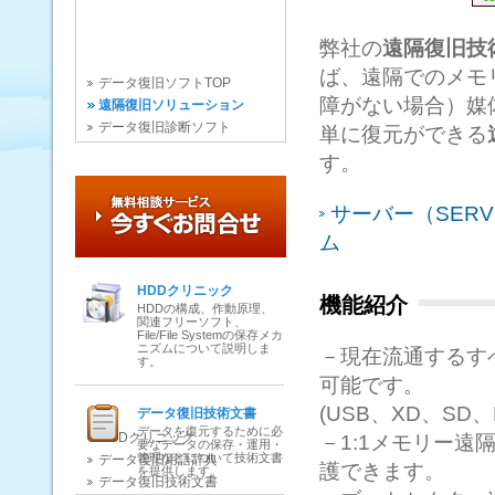
弊社の
遠隔復旧技
ば、遠隔でのメモ
データ復旧ソフトTOP
障がない場合）媒
遠隔復旧ソリューション
データ復旧診断ソフト
単に復元ができる
す。
サーバー（SER
ム
HDDクリニック
機能紹介
HDDの構成、作動原理、
関連フリーソフト、
File/File Systemの保存メカ
ニズムについて説明しま
－現在流通するす
す。
可能です。
(USB、XD、SD、
データ復旧技術文書
データを復元するために必
HDDクリニック
－1:1メモリー
要なデータの保存・運用・
管理などについて技術文書
データ復旧用語辞典
護できます。
を提供します。
データ復旧技術文書