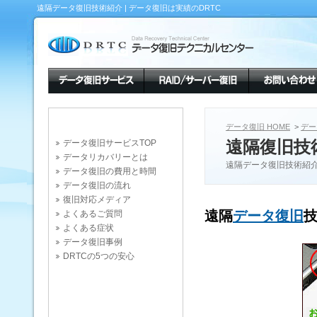
遠隔データ復旧技術紹介 | データ復旧は実績のDRTC
データ復旧 HOME
>
デー
遠隔復旧技
データ復旧サービスTOP
データリカバリーとは
遠隔データ復旧技術紹
データ復旧の費用と時間
データ復旧の流れ
復旧対応メディア
遠隔
データ復旧
技
よくあるご質問
よくある症状
データ復旧事例
DRTCの5つの安心