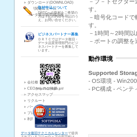
－ブ－トセクター
ダウンロード(DOWNLOAD)
取材申込について
す。
業界関連ニュース
DRTCへの取材をご希望の
データ復旧質問掲示板
－暗号化コードで
方は下記の内容を明記のう
え、お問い合せください。
す。
－1時間～2時間
ビジネスパートナー募集
ＤＲＴＣではデータ復旧・
－ポートの調整を
データ品質管理部門のビジ
ネスパートナーを募集して
います。
動作環境
Supported Stora
- OS環境 - Win20
会社概要
- PC構成 - ペン
CEOからのご挨拶
http://hdd-data.jp/i/
アクセスマップ
リクルート
パートナープログラム
プレスリリース
利用規約
データ復旧テクニカルセンター
で提供
されているフリーウェアの安定性は