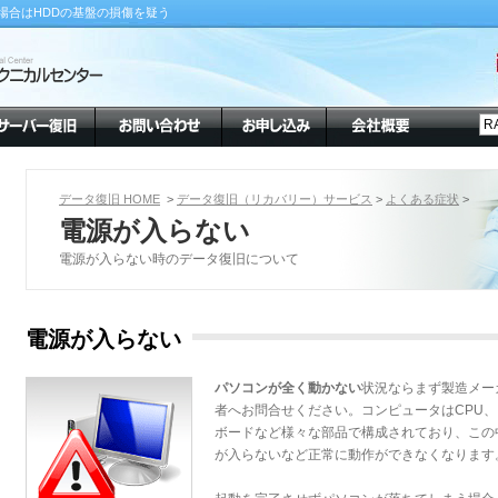
場合はHDDの基盤の損傷を疑う
データ復旧 HOME
>
データ復旧（リカバリー）サービス
>
よくある症状
>
電源が入らない
電源が入らない時のデータ復旧について
電源が入らない
パソコンが全く動かない
状況ならまず製造メー
者へお問合せください。コンピュータはCPU
ボードなど様々な部品で構成されており、この
が入らないなど正常に動作ができなくなります