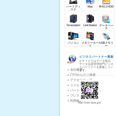
ダウンロード(DOWNLOAD)
ハードディ
Mac
外付けHDD
業界関連ニュース
スク
データ復旧質問掲示板
Terastation
LinkStation
データベー
ス
パソコン
メモリーカー
USBメモリ
ド
ー
ビジネスパートナー募集
ＤＲＴＣではデータ復旧・
データ品質管理部門ビジネ
スパートナーを募集してい
会社概要
ます。
CEOからのご挨拶
アクセスマップ
リクルート
パートナープログラム
プレスリリース
利用規約
http://hdd-data.jp/i/