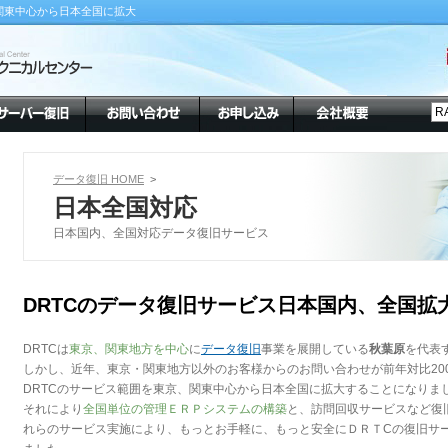
関東中心から日本全国に拡大
データ復旧 HOME
>
日本全国対応
日本国内、全国対応データ復旧サービス
DRTCのデータ復旧サービス日本国内、全国拡
DRTCは
東京、関東地方を中心
に
データ復旧
事業を展開している
秋葉原
を代表
しかし、近年、東京・関東地方以外のお客様からのお問い合わせが前年対比20
DRTCのサービス範囲を東京、関東中心から日本全国に拡大することになりま
それにより
全国単位の管理ＥＲＰシステムの構築
と、訪問回収サービスなど復
れらのサービス実施により、もっとお手軽に、もっと安全にＤＲＴCの復旧サ