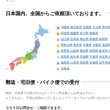
ました。
日本国内、全国からご依頼頂いております。
沖縄県
鹿児島県
宮崎県
大分県
熊本
高知県
愛媛県
香川県
徳島県
山口県
広島県
岡山県
島根県
鳥取県
和歌山県
奈良県
兵庫県
大阪府
滋賀
長野県
山梨県
愛知県
静岡県
岐阜県
群馬県
栃木県
茨城県
千葉県
埼玉県
福島県
山形県
秋田県
宮城県
岩手県
北海道
郵送・宅旧便・バイク便での受付
郵送・宅急便での受け付けはオンライン申込書からお申込み下さい。
よく分らない、不明な箇所がございましたらフリーダイアルにお問い合わせく
３６５日お問合せ・ご相談できます。