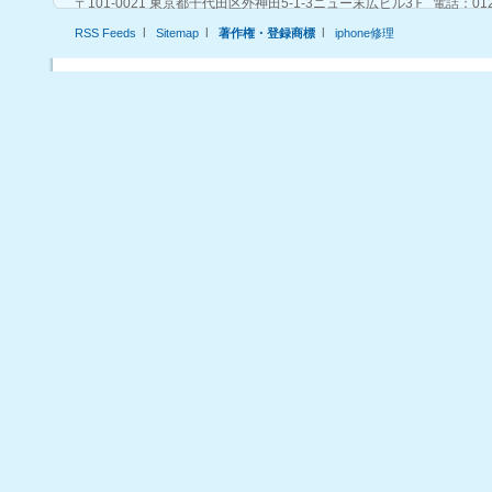
〒101-0021 東京都千代田区外神田5-1-3ニュー末広ビル3Ｆ 電話：0120-53-7
data.jp
l
l
l
RSS Feeds
Sitemap
著作権・登録商標
iphone修理