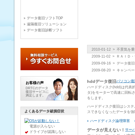
データ復旧ソフトTOP
遠隔復旧ソリューション
データ復旧診断ソフト
2010-01-12 > 不
2009-11-02 > Ｒ
2009-09-16 > デー
2009-08-20 > 
hddデータ復旧
パソコン復
お客様の声
ハードディスク(hdd)は代
DRTCのデータ
復旧サービスに
タ)をモーターで高速に回転
満足します。
をします。
ハードディスク復旧はシステ
HDDクリニック
よくあるデータ破損症状
スできなくなったデータを強
データ復旧用語辞典
ハードディスク論理障害
データ復旧技術文書
電源が入らない
ダウンロード(DOWNLOAD)
データが見えない！
サー
ドライブが認識しない
業界関連ニュース