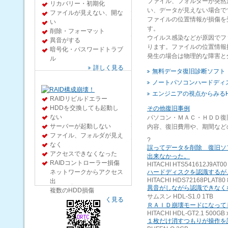
ファイル、フォルダーが突然
リカバリー・初期化
データ復旧質問掲示板
い、データが見えない場合で
ファイルが見えない、開な
ファイルの位置情報が損傷を
い
す。
削除・フォーマット
ウイルス感染などが原因でフ
異音がする
ります。ファイルの位置情報
暗号化・パスワードトラブ
発生の場合は物理的な障害と
ル
詳しく見る
無料データ復旧診断ソフト
ノートパソコンハードディ
エンジニアの視点からみる
RAIDリビルドエラー
HDDを交換しても起動し
その他復旧事例
会社概要
ない
パソコン・ＭＡＣ・ＨＤＤ復
CEOからのご挨拶
サーバーが起動しない
内容、復旧費用や、期間など
アクセスマップ
ファイル、フォルダが見え
?
リクルート
なく
誤ってデータを削除 復旧ソ
アクセスできなくなった
パートナープログラム
出来なかった。
RAIDコントローラー損傷
HITACHI HTS541612J9AT00
プレスリリース
ネットワークからアクセス
ハードディスクを認識するが
利用規約
HITACHI HDS72168PLAT80
出
異音がしながら認識できなく
複数のHDD損傷
サムスン HDL-S1.0 1TB
詳しく見る
ＲＡＩＤ崩壊モードになって
HITACHI HDL-GT2.1 500GB 
１枚だけ消すつもりが操作を