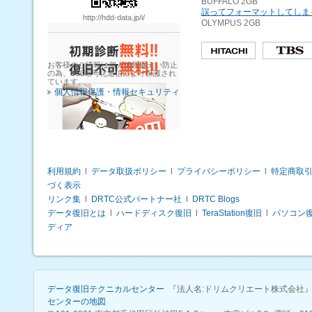
BUFFALO 2GB
誤ってフォーマットしてしま
http://hdd-data.jp/i/
OLYMPUS 2GB
お客様のご情報は個人情報漏えい防止
の為、SSL暗号化通信により保護され
ています。
個人情報保護・情報セキュリティ
利用規約
l
データ取扱ポリシー
l
プライバシーポリシー
l
特定商取
づく表示
リンク集
l
DRTC公式パートナー社
l
DRTC Blogs
データ復旧とは
l
ハードディスク復旧
l
TeraStation復旧
l
パソコン
ディア
データ復旧テクニカルセンター
『法人名:ドリムクリエート株式会社
センターの地図