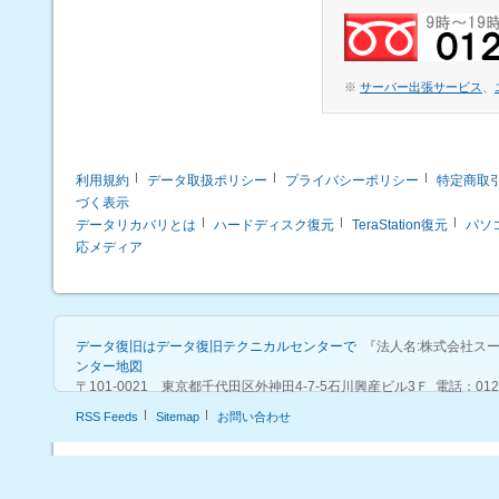
※
サーバー出張サービス
、
利用規約
データ取扱ポリシー
プライバシーポリシー
特定商取
づく表示
データリカバリとは
ハードディスク復元
TeraStation復元
パソ
応メディア
データ復旧はデータ復旧テクニカルセンターで
『法人名:株式会社ス
ンター地図
〒101-0021 東京都千代田区外神田4-7-5石川興産ビル3Ｆ 電話：0120-915-57
RSS Feeds
Sitemap
お問い合わせ