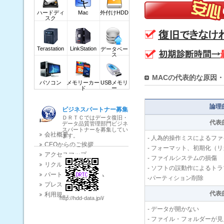
ダウンロード(DOWNLOAD)
ハードディ
Mac
外付けHDD
業界関連ニュース
スク
データ復旧質問掲示板
Terastation
LinkStation
データベー
ス
MACの代表的な原因
パソコン
メモリーカー
USBメモリ
ド
ー
論理
ビジネスパートナー募集
ＤＲＴＣではデータ復旧・
代表
データ品質管理部門ビジネ
スパートナーを募集してい
会社概要
ます。
- 人為的操作ミスによるフ
CEOからのご挨拶
- フォーマット、初期化（
アクセスマップ
- ファイルシステムの損傷
リクルート
- ソフトの誤動作によるト
パートナープログラム
-パーティション削除
プレスリリース
代表
利用規約
http://hdd-data.jp/i/
- データが開かない
- ファイル・フォルダーが