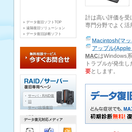
計は高い評価を受
データ復旧ソフトTOP
専門分野でよく活
遠隔復旧ソリューション
データ復旧診断ソフト
Macintosh(
アップル(Appl
MAC
はWindo
トラブルが発生し
要
とします。
サーバ・RAID復
旧
サーバ出張復旧
HDDクリニック
データ復元対応メディア
データ復旧用語辞典
データ復旧技術文書