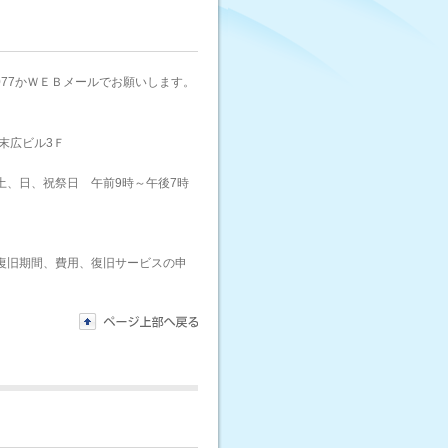
7077かＷＥＢメールでお願いします。
ー末広ビル3Ｆ
土、日、祝祭日 午前9時～午後7時
復旧期間、費用、復旧サービスの申