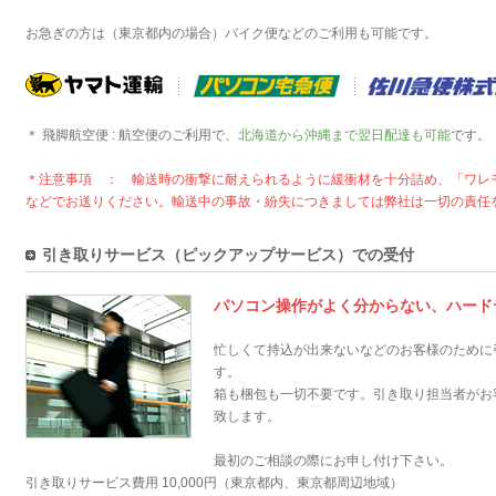
お急ぎの方は（東京都内の場合）バイク便などのご利用も可能です。
＊ 飛脚航空便 : 航空便のご利用で、
北海道から沖縄まで翌日配達も可能
です。
＊注意事項 ： 輸送時の衝撃に耐えられるように緩衝材を十分詰め、「ワレ
などでお送りください。輸送中の事故・紛失につきましては弊社は一切の責任
引き取りサービス（ピックアップサービス）での受付
パソコン操作がよく分からない、ハード
忙しくて持込が出来ないなどのお客様のために
す。
箱も梱包も一切不要です。引き取り担当者がお
致します。
最初のご相談の際にお申し付け下さい。
引き取りサービス費用 10,000円（東京都内、東京都周辺地域）