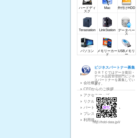
ダウンロード(DOWNLOAD)
ハードディ
Mac
外付けHDD
業界関連ニュース
スク
データ復旧質問掲示板
Terastation
LinkStation
データベー
ス
パソコン
メモリーカー
USBメモリ
ド
ー
ビジネスパートナー募集
ＤＲＴＣではデータ復旧・
データ品質管理部門ビジネ
スパートナーを募集してい
会社概要
ます。
CEOからのご挨拶
アクセスマップ
リクルート
パートナープログラム
プレスリリース
利用規約
http://hdd-data.jp/i/