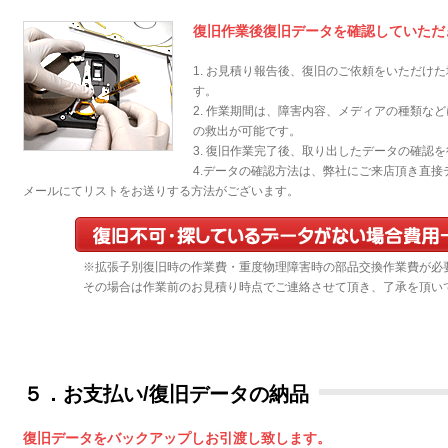
復旧作業後復旧データを確認していただ
1. お見積り報告後、復旧のご依頼をいただけ
す。
2. 作業期間は、障害内容、メディアの種類な
の救出が可能です。
3. 復旧作業完了後、取り出したデータの確認
4.データの確認方法は、弊社にご来店頂き直
メールにてリストをお送りする方法がございます。
※拡張子別復旧時の作業費・重度物理障害時の部品交換作業費が必
その場合は作業前のお見積り時点でご連絡させて頂き、了承を頂い
５．お支払い/復旧データの納品
復旧データをバックアップしお引渡し致します。