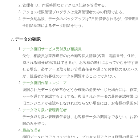
管理者 ID、作業時間などアクセス記録を管理する。
アクセス権限管理プログラムは最高管理者のみの権限である。
データ納品後、データのバックアップは7日間保管されるが、保管期
全削除基準によるデータ削除を行う。
データの確認
データ復旧サービス受付及び相談員
受付、相談員は業務遂行のため顧客個人情報(名前、電話番号、住所
成される部分)の閲覧はできるが、お客様の来社によってやむを得ず
せる場合、必ずデータ取り扱い管理責任者を通じてお客様の IDとパ
が、担当者がお客様のデータを閲覧することはできない。
データ復旧作業エンジニア
復旧されたデータが正常かどうか確認の必要が生じた場合には、作業
ャーを通じて確認するようする。復旧されたデータの最終確認権限は
旧エンジニアが確認をしなければならない場合には、お客様の承認を
データ取り扱い管理責任者
データ取り扱い管理責任者は、お客様データの閲覧はできない。お客
限のみを持つ。
最高管理者
復旧データにはアクセスできない。プロセス別アクセス権限の承認に