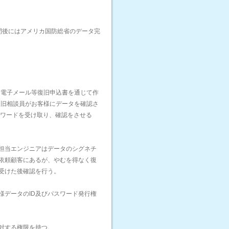
間後にはアメリカ国防総省のデータ完
、電子メール等復旧申込書を通じて作
復旧相談員がお客様にデータを確認さ
スワードを受け取り、確認をさせる
担当エンジニアはデータのシグネチ
依頼顧客にあるが、やむを得なく復
受けた後確認を行う。
様データのID及びパスワード発行権
対する権限を持つ。