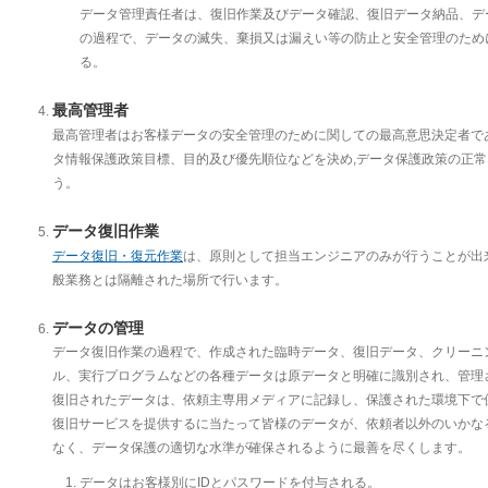
データ管理責任者は、復旧作業及びデータ確認、復旧データ納品、デ
の過程で、データの滅失、棄損又は漏えい等の防止と安全管理のため
る。
最高管理者
最高管理者はお客様データの安全管理のために関しての最高意思決定者で
タ情報保護政策目標、目的及び優先順位などを決め,データ保護政策の正
う。
データ復旧作業
データ復旧・復元作業
は、原則として担当エンジニアのみが行うことが出
般業務とは隔離された場所で行います。
データの管理
データ復旧作業の過程で、作成された臨時データ、復旧データ、クリーニ
ル、実行プログラムなどの各種データは原データと明確に識別され、管理
復旧されたデータは、依頼主専用メディアに記録し、保護された環境下で
復旧サービスを提供するに当たって皆様のデータが、依頼者以外のいかな
なく、データ保護の適切な水準が確保されるように最善を尽くします。
データはお客様別にIDとパスワードを付与される。