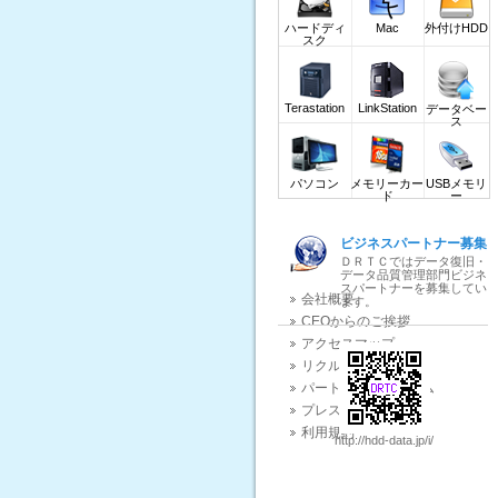
ダウンロード(DOWNLOAD)
ハードディ
Mac
外付けHDD
業界関連ニュース
スク
データ復旧質問掲示板
Terastation
LinkStation
データベー
ス
パソコン
メモリーカー
USBメモリ
ド
ー
ビジネスパートナー募集
ＤＲＴＣではデータ復旧・
データ品質管理部門ビジネ
スパートナーを募集してい
会社概要
ます。
CEOからのご挨拶
アクセスマップ
リクルート
パートナープログラム
プレスリリース
利用規約
http://hdd-data.jp/i/