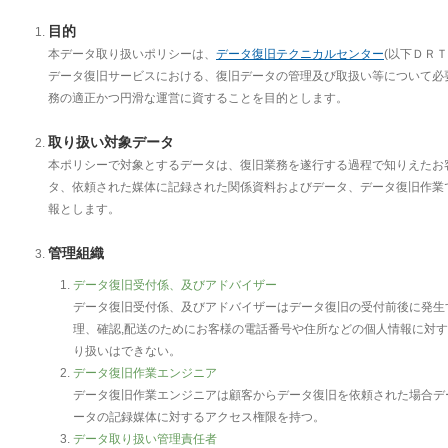
目的
本データ取り扱いポリシーは、
データ復旧テクニカルセンター
(以下ＤＲ
データ復旧サービスにおける、復旧データの管理及び取扱い等について必
務の適正かつ円滑な運営に資することを目的とします。
取り扱い対象データ
本ポリシーで対象とするデータは、復旧業務を遂行する過程で知りえたお
タ、依頼された媒体に記録された関係資料およびデータ、データ復旧作業
報とします。
管理組織
データ復旧受付係、及びアドバイザー
データ復旧受付係、及びアドバイザーはデータ復旧の受付前後に発生
理、確認,配送のためにお客様の電話番号や住所などの個人情報に対
り扱いはできない。
データ復旧作業エンジニア
データ復旧作業エンジニアは顧客からデータ復旧を依頼された場合デ
ータの記録媒体に対するアクセス権限を持つ。
データ取り扱い管理責任者